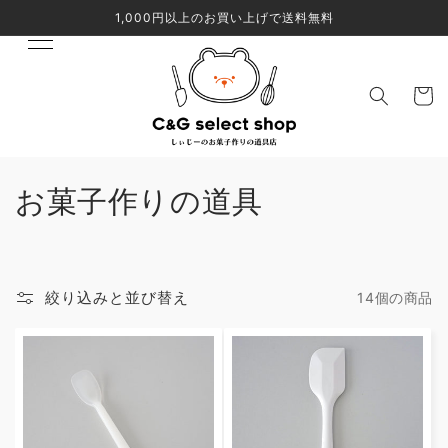
コンテ
1,000円以上のお買い上げで送料無料
ンツに
進む
カ
ー
ト
コ
お菓子作りの道具
レ
ク
絞り込みと並び替え
14個の商品
シ
ョ
ン
: