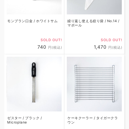
モンブラン口金 / ホワイトサム
繰り返し使える絞り袋 / No.14 /
マポール
SOLD OUT!
SOLD OUT!
通
740
通
1,470
円(税込)
円(税込)
常
常
価
価
格
格
ゼスター / ブラック /
ケーキクーラー / タイガークラ
Microplane
ウン