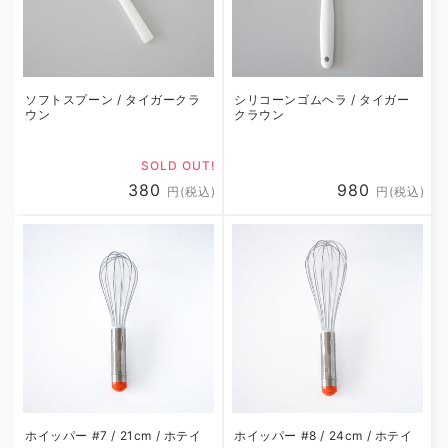
ソフトスプーン / タイガークラ
シリコーンゴムヘラ / タイガー
ウン
クラウン
SOLD OUT!
通
380
通
980
円(税込)
円(税込)
常
常
価
価
格
格
ホイッパー #7 / 21cm / ホテイ
ホイッパー #8 / 24cm / ホテイ