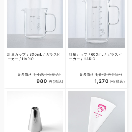
格
格
計量カップ / 300mL / ガラスビ
計量カップ / 600mL / ガラスビ
ーカー / HARIO
ーカー / HARIO
通
セ
通
セ
1,430
1,870
円(税込)
円(税込)
参考価格
参考価格
常
980
ー
常
1,270
ー
円(税込)
円(税込)
価
ル
価
ル
格
価
格
価
格
格