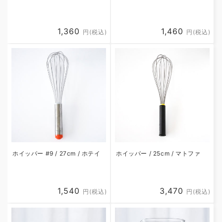
通
1,360
通
1,460
円(税込)
円(税込)
常
常
価
価
格
格
ホイッパー #9 / 27cm / ホテイ
ホイッパー / 25cm / マトファ
通
1,540
通
3,470
円(税込)
円(税込)
常
常
価
価