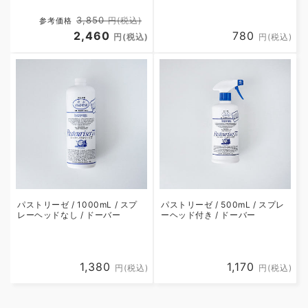
通
セ
3,850
円(税込)
参考価格
常
2,460
ー
通
780
円(税込)
円(税込)
価
ル
常
格
価
価
格
格
パストリーゼ / 1000mL / スプ
パストリーゼ / 500mL / スプレ
レーヘッドなし / ドーバー
ーヘッド付き / ドーバー
通
1,380
通
1,170
円(税込)
円(税込)
常
常
価
価