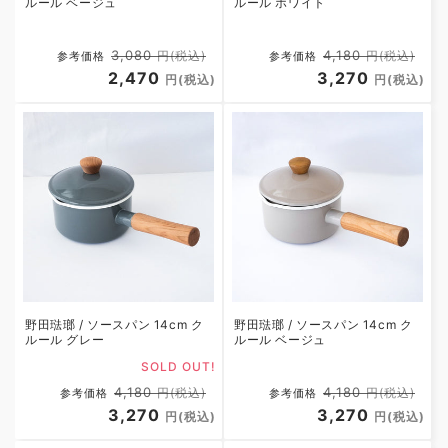
ルール ベージュ
ルール ホワイト
通
セ
通
セ
3,080
4,180
円(税込)
円(税込)
参考価格
参考価格
常
2,470
ー
常
3,270
ー
円(税込)
円(税込)
価
ル
価
ル
格
価
格
価
格
格
野田琺瑯 / ソースパン 14cm ク
野田琺瑯 / ソースパン 14cm ク
ルール ベージュ
ルール グレー
SOLD OUT!
通
セ
通
セ
4,180
4,180
円(税込)
円(税込)
参考価格
参考価格
常
3,270
ー
常
3,270
ー
円(税込)
円(税込)
価
ル
価
ル