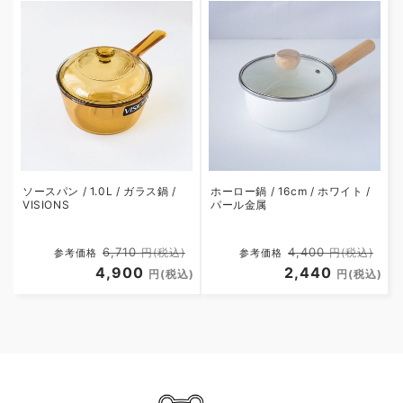
格
価
格
価
格
格
ソースパン / 1.0L / ガラス鍋 /
ホーロー鍋 / 16cm / ホワイト /
VISIONS
パール金属
通
セ
通
セ
6,710
4,400
円(税込)
円(税込)
参考価格
参考価格
常
4,900
ー
常
2,440
ー
円(税込)
円(税込)
価
ル
価
ル
格
価
格
価
格
格