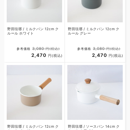
野田琺瑯 / ミルクパン 12cm ク
野田琺瑯 / ミルクパン 12cm ク
ルール ホワイト
ルール グレー
通
セ
通
セ
3,080
3,080
円(税込)
円(税込)
参考価格
参考価格
常
2,470
ー
常
2,470
ー
円(税込)
円(税込)
価
ル
価
ル
格
価
格
価
格
格
野田琺瑯 / ミルクパン 12cm ク
野田琺瑯 / ソースパン 14cm ク