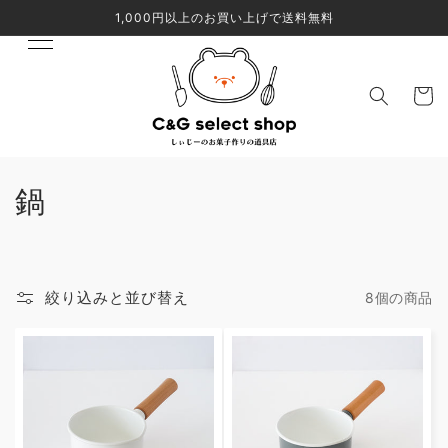
コンテ
1,000円以上のお買い上げで送料無料
ンツに
進む
カ
ー
ト
コ
鍋
レ
ク
絞り込みと並び替え
8個の商品
シ
ョ
ン
: