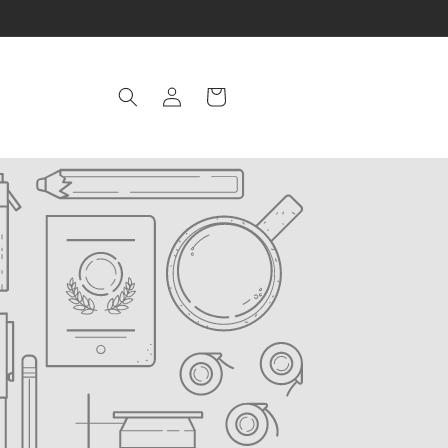
Log
Cart
in