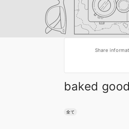
Share informa
baked goo
全て