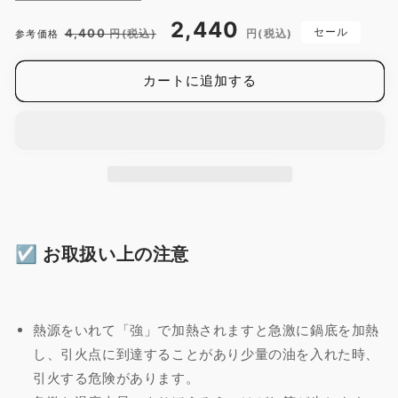
ー
ー
通
セ
2,440
ロ
ロ
セール
4,400
円(税込)
円(税込)
参考価格
常
ー
ー
ー
価
ル
鍋
鍋
カートに追加する
格
価
/
/
格
16cm
16cm
/
/
ホ
ホ
ワ
ワ
イ
イ
ト
ト
/
/
☑︎ お取扱い上の注意
パ
パ
ー
ー
ル
ル
金
金
熱源をいれて「強」で加熱されますと急激に鍋底を加熱
属
属
し、引火点に到達することがあり少量の油を入れた時、
の
の
引火する危険があります。
数
数