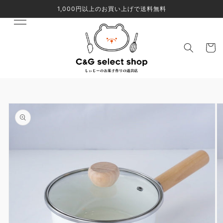
コンテ
1,000円以上のお買い上げで送料無料
ンツに
進む
カ
ー
ト
商品情
報にス
キップ