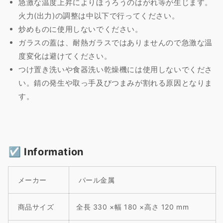
急激な温度上昇によりほうろうのはがれ等が生じます。
量
量
を
を
火力(出力)の調整は中以下で行ってください。
減
増
炒めものに使用しないでください。
ら
や
ガラスの蓋は、耐熱ガラスではありませんので急激な温
す
す
度変化は避けてください。
つけ置き洗いや食器洗い乾燥機には使用しないでくださ
い。錆の発生や取っ手及びつまみが割れる原因となりま
す。
☑︎ Information
メーカー
パール金属
商品サイズ
全長 330 ×幅 180 ×高さ 120 mm