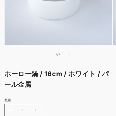
モ
モ
ー
ー
の
1
/
7
ダ
ダ
ル
ル
で
で
メ
メ
ホーロー鍋 / 16cm / ホワイト / パ
デ
デ
ィ
ィ
ール金属
ア
ア
(1)
(2
を
を
開
開
数量
く
く
ホ
ホ