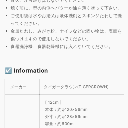
直火、から焼きはしないでください。
焼く前に、型の内側へバターか油を薄く塗って下さい。
ご使用後は水やお湯又は液体洗剤とスポンジたわしで洗
ってください。
金属たわし、みがき粉、ナイフなどの固い物は、表面を
傷つけますので使用しないでください。
食器洗浄機、食器乾燥機には入れないでください。
☑︎ Information
メーカー
タイガークラウン(TIGERCROWN)
‎ [ 12cm ]
本体：約φ120×56mm
外寸：約φ128×59mm
容量：約600ml