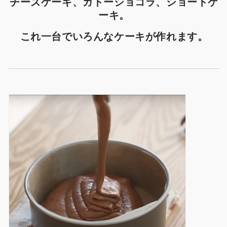
チーズケーキ、ガトーショコラ、ショートケ
ン
ン
ーキ。
の
の
数
数
これ一台でいろんなケーキが作れます。
量
量
を
を
減
増
ら
や
す
す