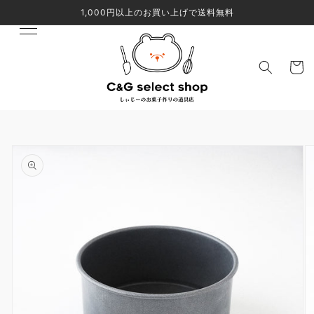
コンテ
1,000円以上のお買い上げで送料無料
ンツに
進む
カ
ー
ト
商品情
報にス
キップ