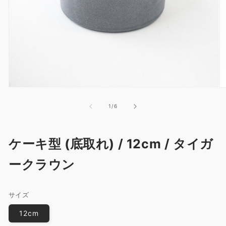
モ
モ
ー
ー
の
1
/
6
ダ
ダ
ル
ル
で
で
メ
メ
ケーキ型 (底取れ) / 12cm / タイガ
デ
デ
ィ
ィ
ークラウン
ア
ア
(1)
(2
を
を
開
開
サイズ
く
く
12cm