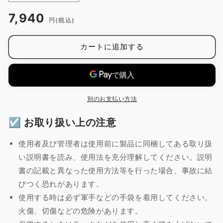
代
代
通
7,940
田
田
円(税込)
常
金
金
価
属
属
カートに追加する
格
/
/
ホ
ホ
タ
タ
テ
テ
別のお支払い方法
貝
貝
型
型
☑︎ お取り扱い上の注意
6
6
ヶ
ヶ
使用者及び管理者は使用前に製品に同梱してある取り扱
付
付
い説明書を読み、使用法を充分理解してください。説明
/
/
シ
シ
書の記載と異なった使用方法等を行った場合、事故に結
リ
リ
びつく恐れがあります。
コ
コ
使用する時は必ず軍手などの手袋を着用してください。
ン
ン
火傷、切傷などの危険があります。
加
加