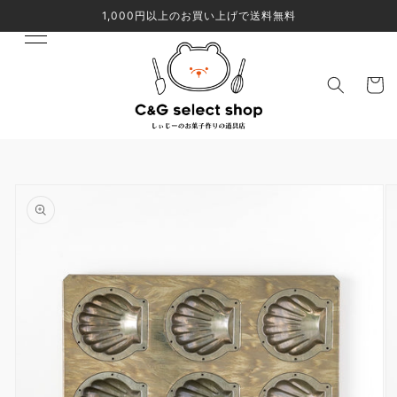
コンテ
1,000円以上のお買い上げで送料無料
ンツに
進む
カ
ー
ト
商品情
報にス
キップ