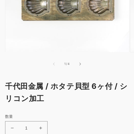
モ
モ
ー
ー
の
1
/
4
ダ
ダ
ル
ル
で
で
メ
メ
千代田金属 / ホタテ貝型 6ヶ付 / シ
デ
デ
ィ
ィ
リコン加工
ア
ア
(1)
(2
を
を
開
開
数量
く
く
千
千