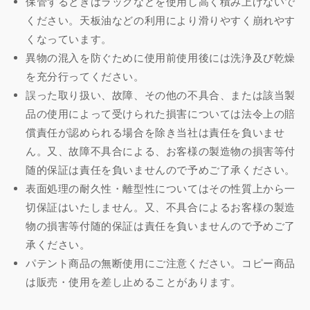
保管するときはラックなどを使用し高く積み上げないで
工
工
ください。天板油などの利用により滑りやすく崩れやす
の
の
くなっています。
数
数
異物の混入を防ぐために使用前使用後には洗浄及び乾燥
量
量
を
を
を充分行ってください。
減
増
誤った取り扱い、故障、その他の不具合、または該当製
ら
や
品の使用によって受けられた損害については法令上の賠
す
す
償責任が認められる場合を除き当社は責任を負いませ
ん。又、故障不具合による、お客様の製造物の損害等付
随的保証は責任を負いませんので予めご了承ください。
表面処理の耐久性・離型性についてはその性質上から一
切保証はいたしません。又、不具合によるお客様の製造
物の損害等付随的保証は責任を負いませんので予めご了
承ください。
パテント商品の無断使用にご注意ください。コピー商品
は販売・使用を差し止めることがあります。