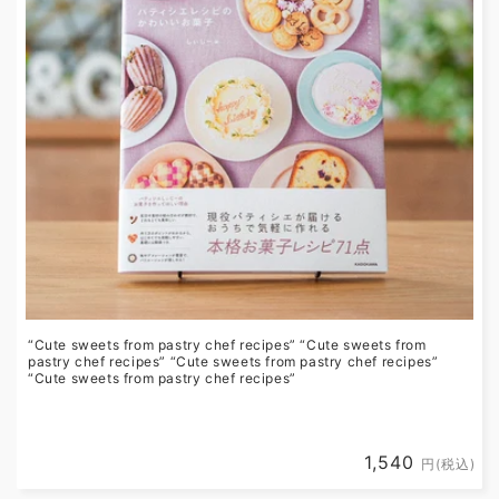
i
o
n
:
“Cute sweets from pastry chef recipes” “Cute sweets from
pastry chef recipes” “Cute sweets from pastry chef recipes”
“Cute sweets from pastry chef recipes”
Regular
1,540
円(税込)
price