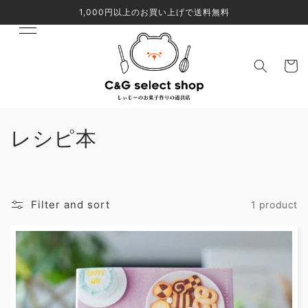
Skip to
1,000円以上のお買い上げで送料無料
content
Cart
C
レシピ本
o
l
Filter and sort
1 product
l
e
c
t