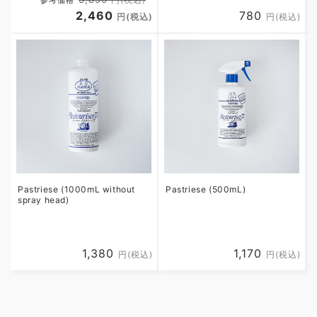
price
2,460
price
Regular
780
円(税込)
円(税込)
price
Pastriese (1000mL without
Pastriese (500mL)
spray head)
Regular
1,380
Regular
1,170
円(税込)
円(税込)
price
price