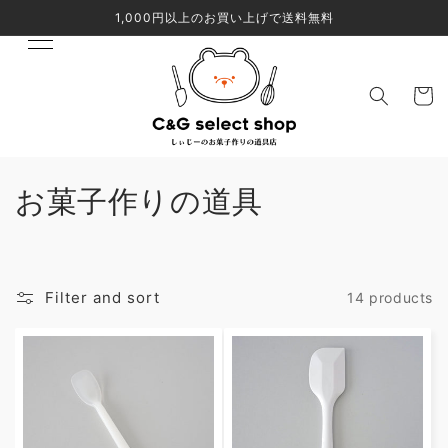
Skip to
1,000円以上のお買い上げで送料無料
content
Cart
C
お菓子作りの道具
o
l
Filter and sort
14 products
l
e
c
t