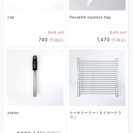
cap
Reusable squeeze bag
Sold out
Sold out
Regular
740
Regular
1,470
円(税込)
円(税込)
price
price
zester
ケーキクーラー / タイガークラ
ウン
Regular
Sale
3,850
円(税込)
参考価格